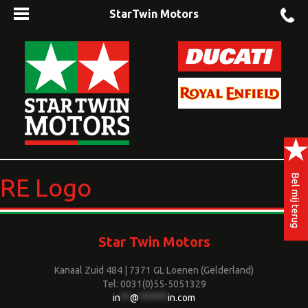
StarTwin Motors
RE Logo
Star Twin Motors
Kanaal Zuid 484 | 7371 GL Loenen (Gelderland)
Tel: 0031(0)55-5051329
in
**
@
******
in.com