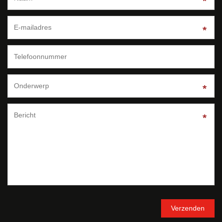
*
*
*
*
*
*
*
*
*
*
*
*