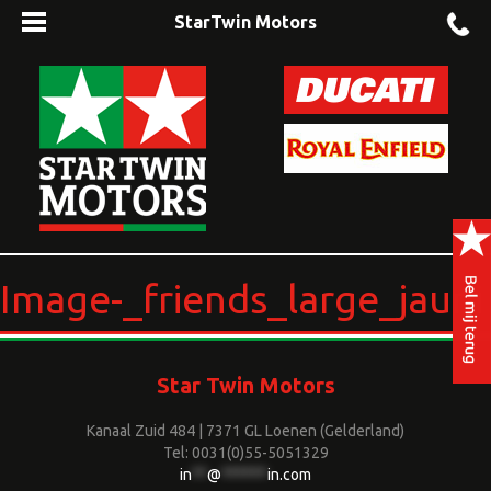
StarTwin Motors
Image-_friends_large_jauni
Star Twin Motors
Kanaal Zuid 484 | 7371 GL Loenen (Gelderland)
Tel: 0031(0)55-5051329
in
**
@
******
in.com