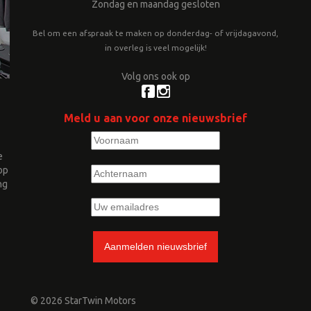
Zondag en maandag gesloten
Bel om een afspraak te maken op donderdag- of vrijdagavond,
in overleg is veel mogelijk!
Volg ons ook op
Meld u aan voor onze nieuwsbrief
e
op
ng
© 2026 StarTwin Motors