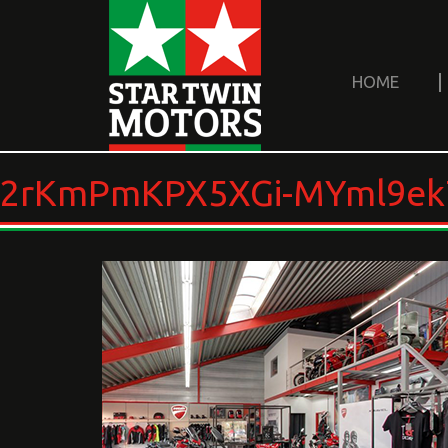
HOME
2rKmPmKPX5XGi-MYml9ek