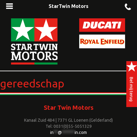
StarTwin Motors
gereedschap
Star Twin Motors
Kanaal Zuid 484 | 7371 GL Loenen (Gelderland)
Tel: 0031(0)55-5051329
in
**
@
******
in.com