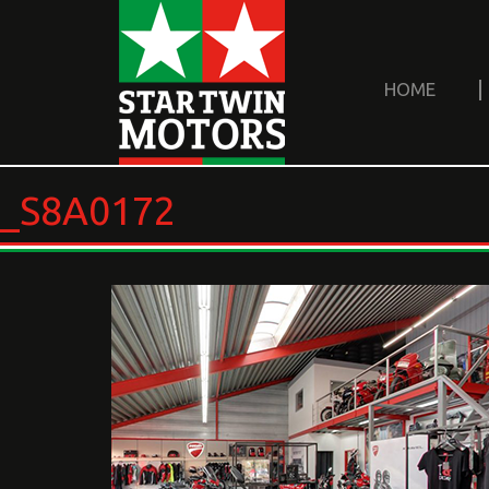
HOME
_S8A0172