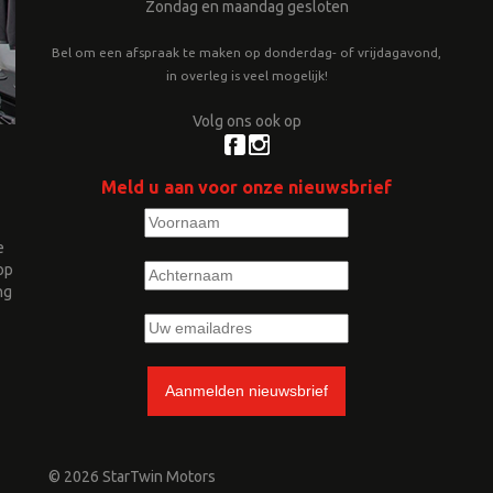
Zondag en maandag gesloten
Bel om een afspraak te maken op donderdag- of vrijdagavond,
in overleg is veel mogelijk!
Volg ons ook op
Meld u aan voor onze nieuwsbrief
e
op
ng
© 2026 StarTwin Motors