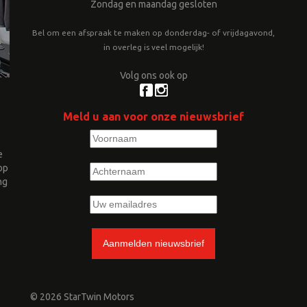
Zondag en maandag gesloten
Bel om een afspraak te maken op donderdag- of vrijdagavond,
in overleg is veel mogelijk!
Volg ons ook op
Meld u aan voor onze nieuwsbrief
e
op
ng
© 2026 StarTwin Motors