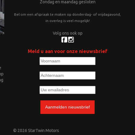
Zondag en maandag gesloten
Bel om een afspraak te maken op donderdag- of vrijdagavond,
in overleg is veel mogelijk!
Volg ons ook op
Meld u aan voor onze nieuwsbrief
e
op
ng
© 2026 StarTwin Motors