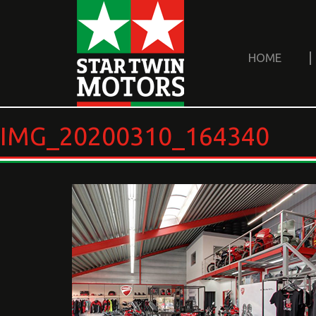
HOME
IMG_20200310_164340