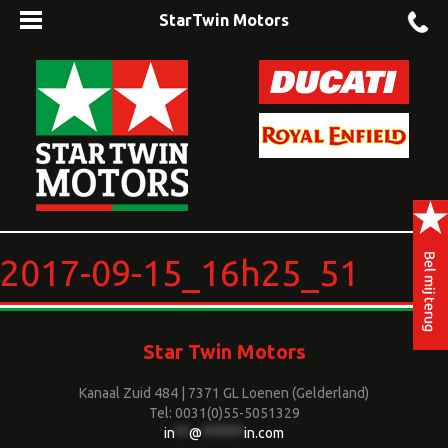
StarTwin Motors
2017-09-15_16h25_51
Star Twin Motors
Kanaal Zuid 484 | 7371 GL Loenen (Gelderland)
Tel: 0031(0)55-5051329
in
**
@
******
in.com