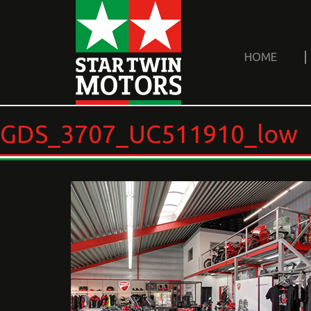
HOME
GDS_3707_UC511910_low