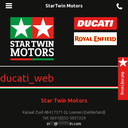
StarTwin Motors
ducati_web
Star Twin Motors
Kanaal Zuid 484 | 7371 GL Loenen (Gelderland)
Tel: 0031(0)55-5051329
in
**
@
******
in.com