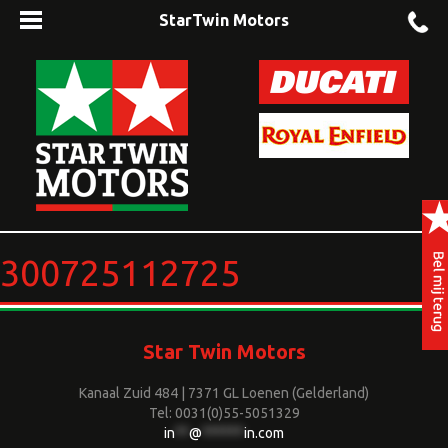
StarTwin Motors
300725112725
Star Twin Motors
Kanaal Zuid 484 | 7371 GL Loenen (Gelderland)
Tel: 0031(0)55-5051329
in
**
@
******
in.com