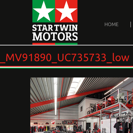
HOME
_MV91890_UC735733_low