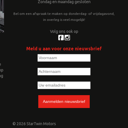
Zondag en maandag gesloten
Bel om een afspraak te maken op donderdag- of vrijdagavond,
in overleg is veel mogelijk!
Volg ons ook op
Meld u aan voor onze nieuwsbrief
e
op
ng
© 2026 StarTwin Motors