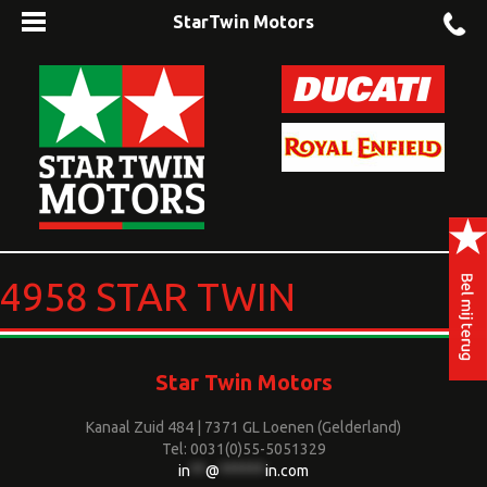
StarTwin Motors
4958 STAR TWIN
Star Twin Motors
Kanaal Zuid 484 | 7371 GL Loenen (Gelderland)
Tel: 0031(0)55-5051329
in
**
@
******
in.com