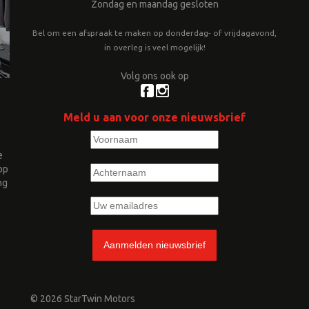
Zondag en maandag gesloten
Bel om een afspraak te maken op donderdag- of vrijdagavond,
in overleg is veel mogelijk!
Volg ons ook op
Meld u aan voor onze nieuwsbrief
e
op
ng
© 2026 StarTwin Motors