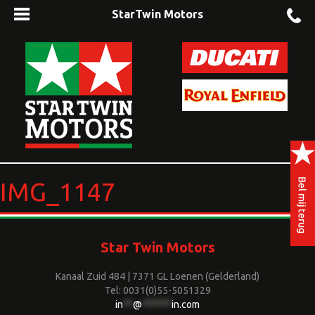
StarTwin Motors
IMG_1147
Star Twin Motors
Kanaal Zuid 484 | 7371 GL Loenen (Gelderland)
Tel: 0031(0)55-5051329
in
**
@
******
in.com