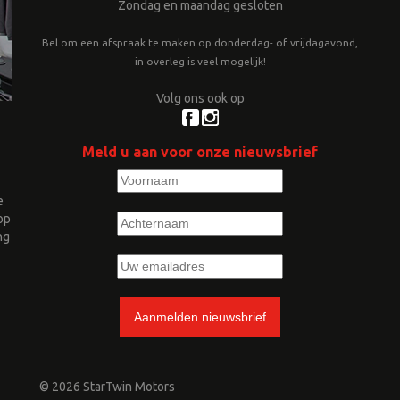
Zondag en maandag gesloten
Bel om een afspraak te maken op donderdag- of vrijdagavond,
in overleg is veel mogelijk!
Volg ons ook op
Meld u aan voor onze nieuwsbrief
e
op
ng
© 2026 StarTwin Motors