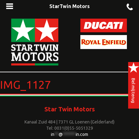
StarTwin Motors
IMG_1127
Star Twin Motors
Kanaal Zuid 484 | 7371 GL Loenen (Gelderland)
Tel: 0031(0)55-5051329
in
**
@
******
in.com