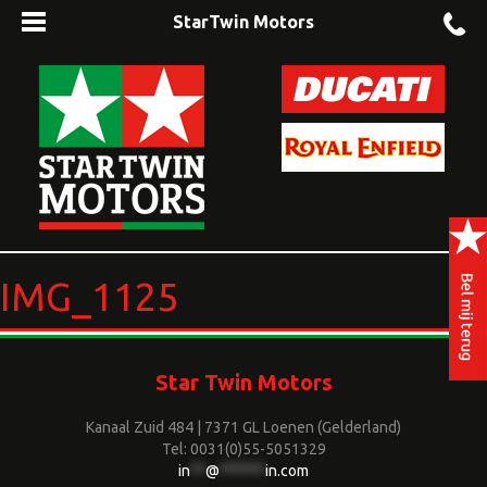
StarTwin Motors
IMG_1125
Star Twin Motors
Kanaal Zuid 484 | 7371 GL Loenen (Gelderland)
Tel: 0031(0)55-5051329
in
**
@
******
in.com