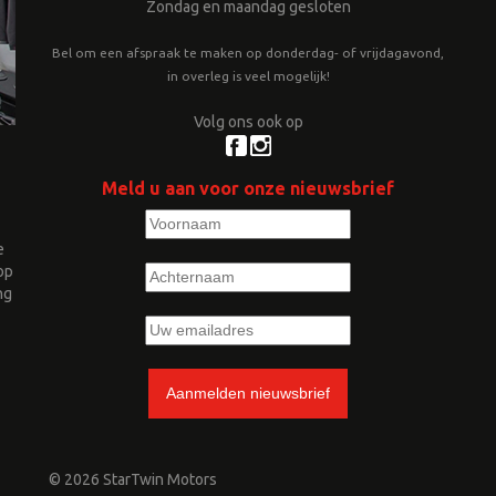
Zondag en maandag gesloten
Bel om een afspraak te maken op donderdag- of vrijdagavond,
in overleg is veel mogelijk!
Volg ons ook op
Meld u aan voor onze nieuwsbrief
e
op
ng
© 2026 StarTwin Motors