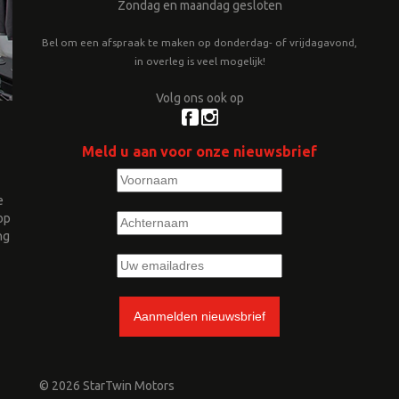
Zondag en maandag gesloten
Bel om een afspraak te maken op donderdag- of vrijdagavond,
in overleg is veel mogelijk!
Volg ons ook op
Meld u aan voor onze nieuwsbrief
e
op
ng
© 2026 StarTwin Motors