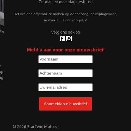
Zondag en maandag gesloten
Bel om een afspraak te maken op donderdag- of vrijdagavond,
in overleg is veel mogelijk!
Volg ons ook op
Meld u aan voor onze nieuwsbrief
e
op
ng
© 2026 StarTwin Motors