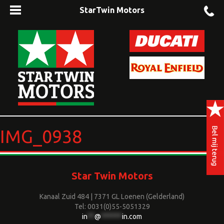
StarTwin Motors
IMG_0938
Star Twin Motors
Kanaal Zuid 484 | 7371 GL Loenen (Gelderland)
Tel: 0031(0)55-5051329
in
**
@
******
in.com