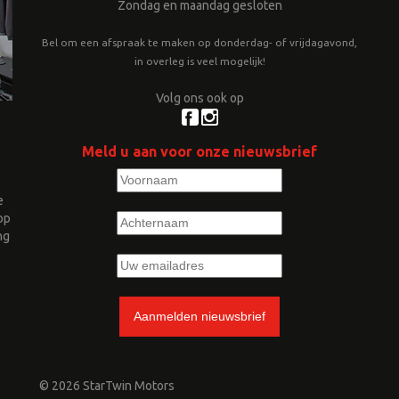
Zondag en maandag gesloten
Bel om een afspraak te maken op donderdag- of vrijdagavond,
in overleg is veel mogelijk!
Volg ons ook op
Meld u aan voor onze nieuwsbrief
e
op
ng
© 2026 StarTwin Motors