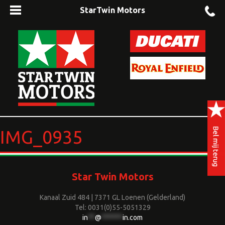
StarTwin Motors
IMG_0935
Star Twin Motors
Kanaal Zuid 484 | 7371 GL Loenen (Gelderland)
Tel: 0031(0)55-5051329
in
**
@
******
in.com