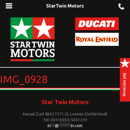
StarTwin Motors
IMG_0928
Star Twin Motors
Kanaal Zuid 484 | 7371 GL Loenen (Gelderland)
Tel: 0031(0)55-5051329
in
**
@
******
in.com