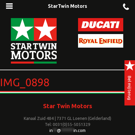
StarTwin Motors
IMG_0898
Star Twin Motors
Kanaal Zuid 484 | 7371 GL Loenen (Gelderland)
Tel: 0031(0)55-5051329
in
**
@
******
in.com