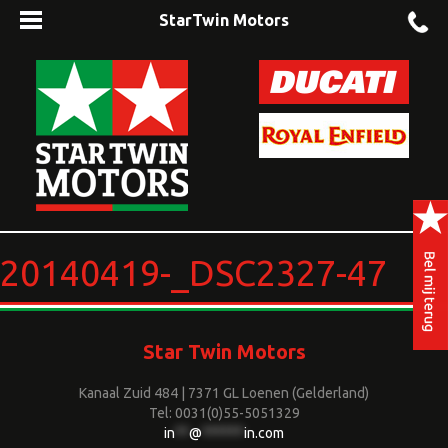
StarTwin Motors
20140419-_DSC2327-47
Star Twin Motors
Kanaal Zuid 484 | 7371 GL Loenen (Gelderland)
Tel: 0031(0)55-5051329
in
**
@
******
in.com