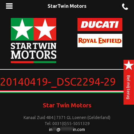
StarTwin Motors
20140419-_DSC2294-29
Star Twin Motors
Kanaal Zuid 484 | 7371 GL Loenen (Gelderland)
Tel: 0031(0)55-5051329
in
**
@
******
in.com