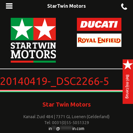
StarTwin Motors
20140419-_DSC2266-5
Star Twin Motors
Kanaal Zuid 484 | 7371 GL Loenen (Gelderland)
Tel: 0031(0)55-5051329
in
**
@
******
in.com